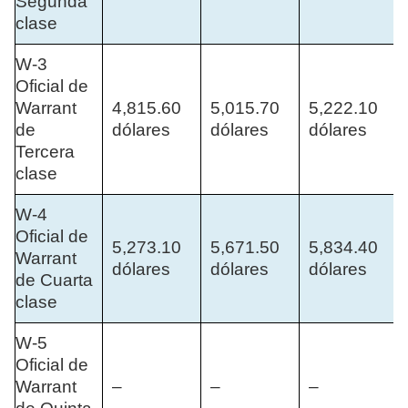
Segunda
clase
W-3
Oficial de
Warrant
4,815.60
5,015.70
5,222.10
de
dólares
dólares
dólares
Tercera
clase
W-4
Oficial de
5,273.10
5,671.50
5,834.40
Warrant
dólares
dólares
dólares
de Cuarta
clase
W-5
Oficial de
Warrant
–
–
–