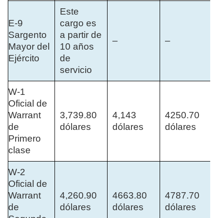
Este
E-9
cargo es
Sargento
a partir de
–
–
Mayor del
10 años
Ejército
de
servicio
W-1
Oficial de
Warrant
3,739.80
4,143
4250.70
de
dólares
dólares
dólares
Primero
clase
W-2
Oficial de
Warrant
4,260.90
4663.80
4787.70
de
dólares
dólares
dólares