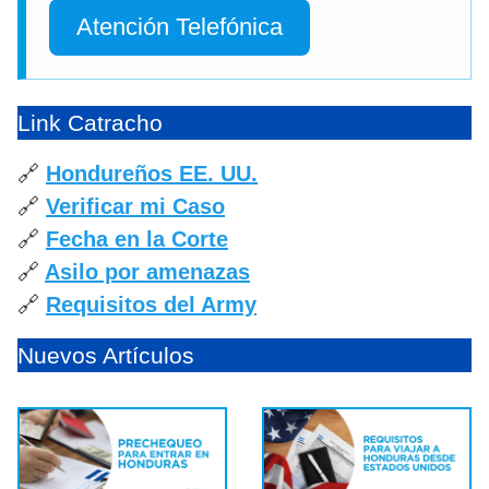
Atención Telefónica
Link Catracho
🔗
Hondureños EE. UU.
🔗
Verificar mi Caso
🔗
Fecha en la Corte
🔗
Asilo por amenazas
🔗
Requisitos del Army
Nuevos Artículos