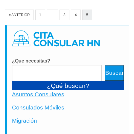
Navegación
« ANTERIOR
1
…
3
4
5
de
comentarios
¿Que necesitas?
Buscar
¿Qué buscan?
Asuntos Consulares
Consulados Móviles
Migración