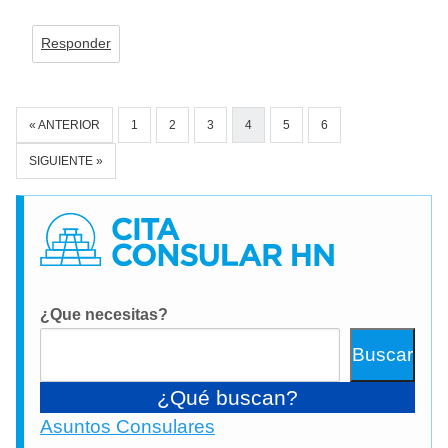
Responder
Navegación
« ANTERIOR
1
2
3
4
5
6
de
comentarios
SIGUIENTE »
¿Que necesitas?
Buscar
¿Qué buscan?
Asuntos Consulares