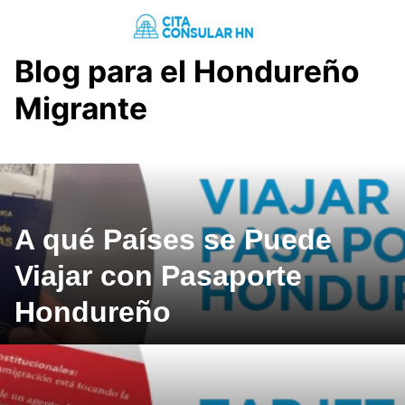
Saltar
al
contenido
Blog para el Hondureño
Migrante
A qué Países se Puede
Viajar con Pasaporte
Hondureño